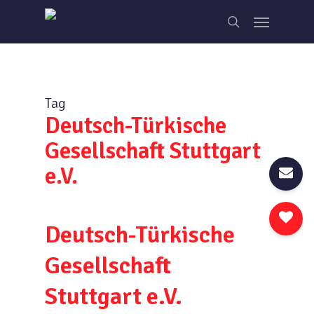
Skip
Menu
to
search
main
content
Tag
Deutsch-Türkische
Gesellschaft Stuttgart
e.V.
Deutsch-Türkische
Gesellschaft
Stuttgart e.V.