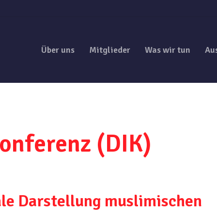
Über uns
Mitglieder
Was wir tun
Au
onferenz (DIK)
le Darstellung muslimischen