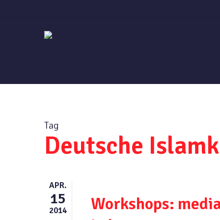
Skip
to
main
content
Tag
Deutsche Islamk
APR.
15
Workshops: media
2014