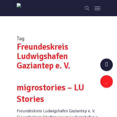
Skip
Menu
to
search
main
content
Tag
Freundeskreis
Ludwigshafen
Gaziantep e. V.
migrostories – LU
Stories
Freundeskreis Ludwigshafen Gaziantep e. V.