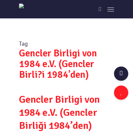
Skip
Menu
to
search
main
content
Tag
Gencler Birligi von
1984 e.V. (Gencler
Birli?i 1984’den)
Gencler Birligi von
1984 e.V. (Gencler
Birliği 1984’den)