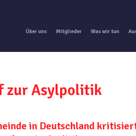
Über uns
Mitglieder
Was wir tun
Au
 zur Asylpolitik
einde in Deutschland kritisier