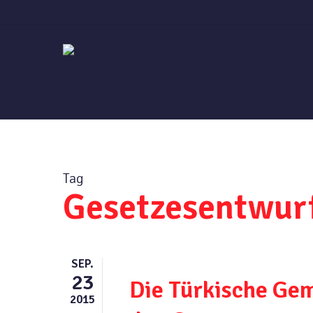
Skip
to
main
content
Tag
Gesetzesentwurf
SEP.
23
Die Türkische Gem
2015