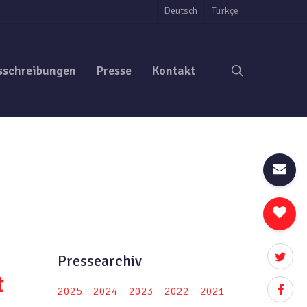
Deutsch
Türkçe
search
sschreibungen
Presse
Kontakt
twitter
Pressearchiv
t
facebo
2025
2024
2023
2022
2021