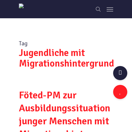
Skip
Menu
to
search
main
content
Tag
Jugendliche mit
Migrationshintergrund
Föted-PM zur
Ausbildungssituation
junger Menschen mit