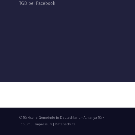
TGD bei Facebook
© Türkische Gemeinde in Deutschland - Almanya Türk
Toplumu |
Impressum
|
Datenschutz