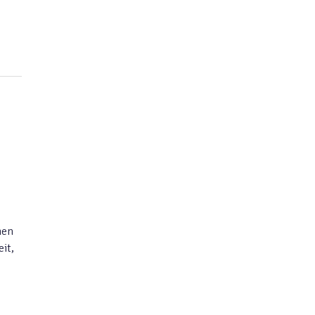
e
hen
it,