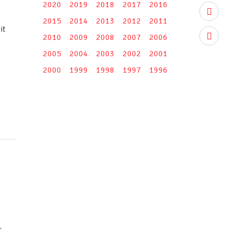
2020
2019
2018
2017
2016
youtub
2015
2014
2013
2012
2011
it
instag
2010
2009
2008
2007
2006
2005
2004
2003
2002
2001
2000
1999
1998
1997
1996
n