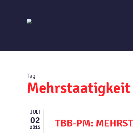
Skip
to
main
content
Tag
Mehrstaatigkeit
JULI
02
TBB-PM: MEHRST
2015