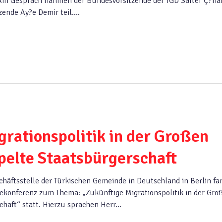
 Am Gespräch nahmen der Bundesvorsitzende der TGD Safter Ç?na
zende Ay?e Demir teil….
grationspolitik in der Großen
pelte Staatsbürgerschaft
häftsstelle der Türkischen Gemeinde in Deutschland in Berlin fa
ekonferenz zum Thema: „Zukünftige Migrationspolitik in der Gro
chaft“ statt. Hierzu sprachen Herr…