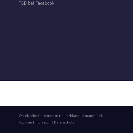
TGD bei Facebook
© Türkische Gemeinde in Deutschland - Almanya Türk
Toplumu |
Impressum
|
Datenschutz