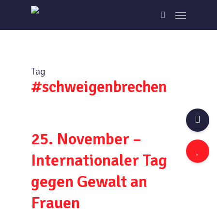
Skip
Menu
to
search
main
content
Tag
#schweigenbrechen
25. November –
Internationaler Tag
gegen Gewalt an
Frauen