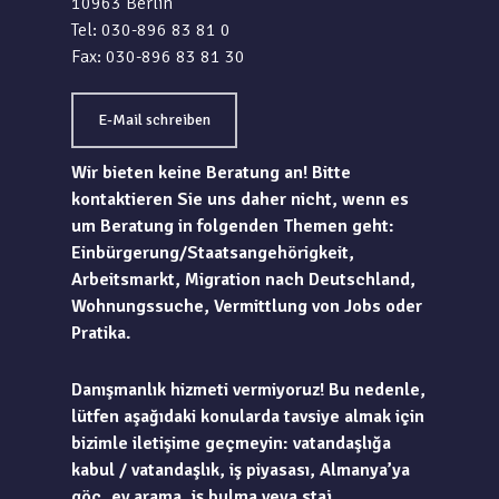
10963 Berlin
Tel: 030-896 83 81 0
Fax: 030-896 83 81 30
E-Mail schreiben
Wir bieten keine Beratung an! Bitte
kontaktieren Sie uns daher nicht, wenn es
um Beratung in folgenden Themen geht:
Einbürgerung/Staatsangehörigkeit,
Arbeitsmarkt, Migration nach Deutschland,
Wohnungssuche, Vermittlung von Jobs oder
Pratika.
Danışmanlık hizmeti vermiyoruz! Bu nedenle,
lütfen aşağıdaki konularda tavsiye almak için
bizimle iletişime geçmeyin: vatandaşlığa
kabul / vatandaşlık, iş piyasası, Almanya’ya
göç, ev arama, iş bulma veya staj.