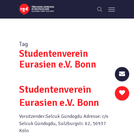
Skip
Menu
to
search
main
content
Tag
Studentenverein
Eurasien e.V. Bonn
Studentenverein
Eurasien e.V. Bonn
Vorsitzender:Selcuk Gündogdu Adresse: c/o
Selcuk Gündogdu, Sülzburgstr. 62, 50937
Köln