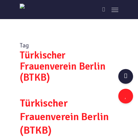
Skip
Menu
to
search
main
content
Tag
Türkischer
Frauenverein Berlin
(BTKB)
Türkischer
Frauenverein Berlin
(BTKB)