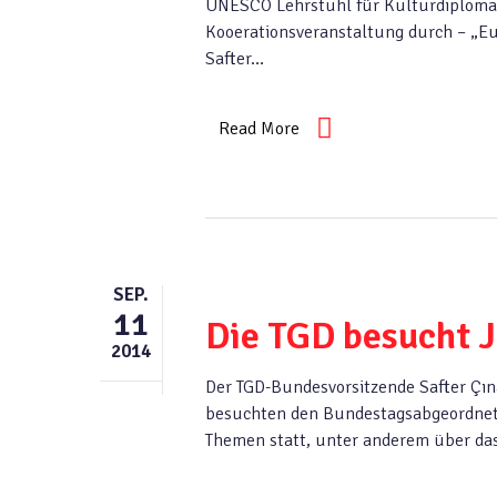
UNESCO Lehrstuhl für Kulturdiplomat
Kooerationsveranstaltung durch – „E
Safter…
Read More
SEP.
11
Die TGD besucht J
2014
Der TGD-Bundesvorsitzende Safter Çın
besuchten den Bundestagsabgeordneten
Themen statt, unter anderem über da