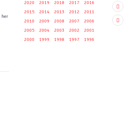
2020
2019
2018
2017
2016
youtub
2015
2014
2013
2012
2011
e her
instag
2010
2009
2008
2007
2006
2005
2004
2003
2002
2001
2000
1999
1998
1997
1996