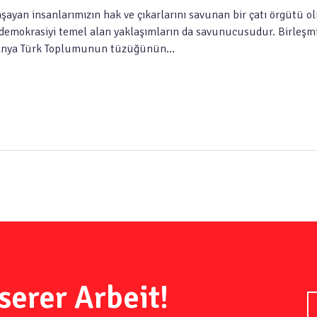
yan insanlarımızın hak ve çıkarlarını savunan bir çatı örgütü o
ve demokrasiyi temel alan yaklaşımların da savunucusudur. Birleşm
Almanya Türk Toplumunun tüzüğünün…
serer Arbeit!