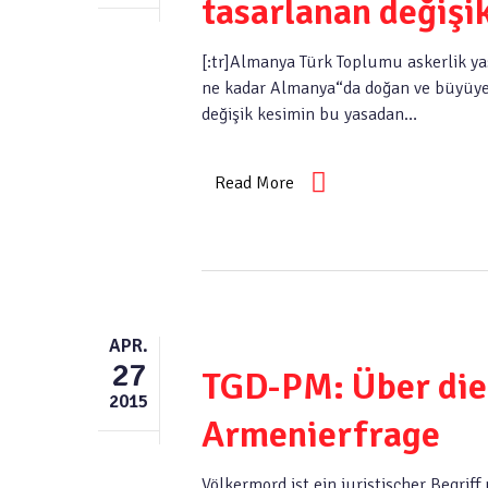
tasarlanan değişi
[:tr]Almanya Türk Toplumu askerlik yas
ne kadar Almanya“da doğan ve büyüyen 
değişik kesimin bu yasadan…
Read More
APR.
27
TGD-PM: Über die 
2015
Armenierfrage
Völkermord ist ein juristischer Begrif