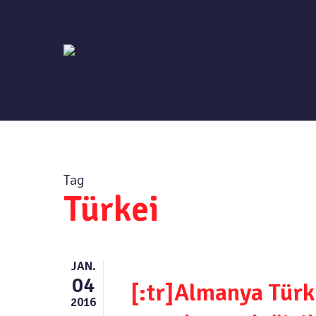
Skip
to
main
content
Tag
Türkei
JAN.
04
[:tr]Almanya Türk
2016