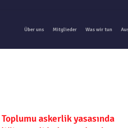
Über uns
Mitglieder
Was wir tun
Au
 Toplumu askerlik yasasında