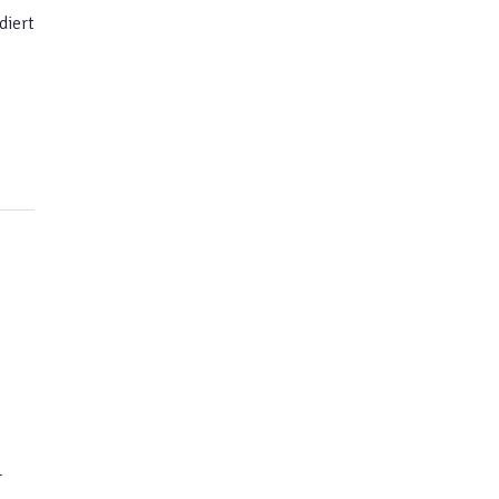
diert
r