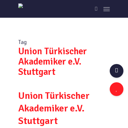
Skip
Menu
to
search
main
content
Tag
Union Türkischer
Akademiker e.V.
Stuttgart
Union Türkischer
Akademiker e.V.
Stuttgart