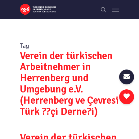
Skip
Menu
to
search
main
content
Tag
Verein der türkischen
Arbeitnehmer in
Herrenberg und
Umgebung e.V.
(Herrenberg ve Çevresi
Türk ??çi Derne?i)
Verein der türkischen