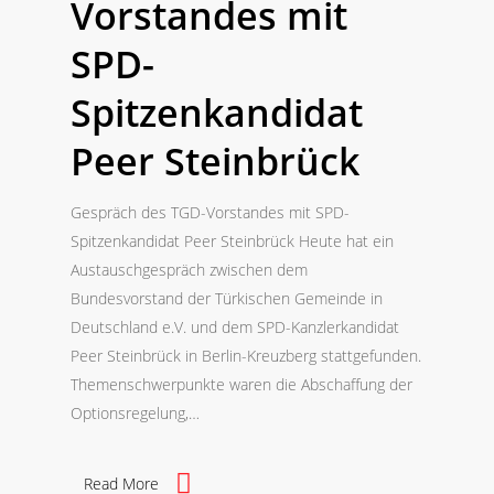
Vorstandes mit
SPD-
Spitzenkandidat
Peer Steinbrück
Gespräch des TGD-Vorstandes mit SPD-
Spitzenkandidat Peer Steinbrück Heute hat ein
Austauschgespräch zwischen dem
Bundesvorstand der Türkischen Gemeinde in
Deutschland e.V. und dem SPD-Kanzlerkandidat
Peer Steinbrück in Berlin-Kreuzberg stattgefunden.
Themenschwerpunkte waren die Abschaffung der
Optionsregelung,…
Read More