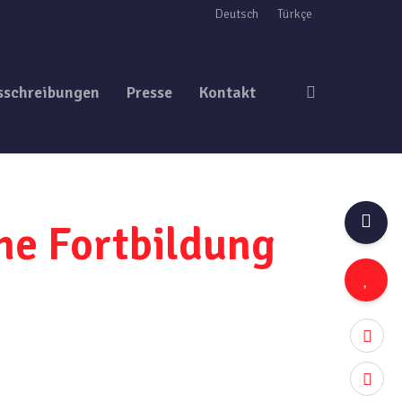
Deutsch
Türkçe
search
sschreibungen
Presse
Kontakt
ne Fortbildung
twitter
facebo