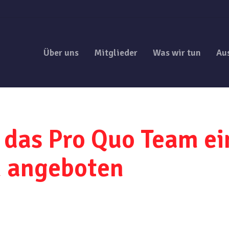
Über uns
Mitglieder
Was wir tun
Au
 das Pro Quo Team ei
n angeboten