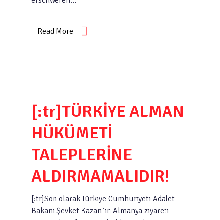
erschweren…
Read More
[:tr]TÜRKİYE ALMAN
HÜKÜMETİ
TALEPLERİNE
ALDIRMAMALIDIR!
[:tr]Son olarak Türkiye Cumhuriyeti Adalet
Bakanı Şevket Kazan`ın Almanya ziyareti