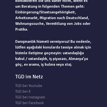
kontaktieren Sie uns daher nicht, wenn es
um Beratung in folgenden Themen geht:
Einbürgerung/Staatsangehörigkeit,
Arbeitsmarkt, Migration nach Deutschland,
Wohnungssuche, Vermittlung von Jobs oder
Pratika.
Danışmanlık hizmeti vermiyoruz! Bu nedenle,
lütfen aşağıdaki konularda tavsiye almak için
bizimle iletişime geçmeyin: vatandaşlığa
kabul / vatandaşlık, iş piyasası, Almanya’ya
göç, ev arama, iş bulma veya staj.
TGD im Netz
TGD bei Youtube
TGD bei X
TGD bei Instagram
TGD bei Facebook