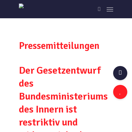
Skip
Menu
to
search
main
content
Pressemitteilungen
Der Gesetzentwurf
des
Bundesministeriums
des Innern ist
restriktiv und