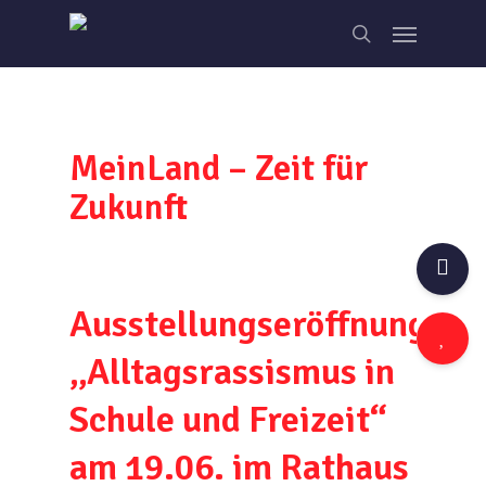
Skip
Menu
to
search
main
content
MeinLand – Zeit für
Zukunft
Ausstellungseröffnung
„Alltagsrassismus in
Schule und Freizeit“
am 19.06. im Rathaus