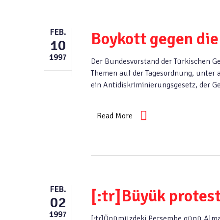
FEB.
Boykott gegen die
10
1997
Der Bundesvorstand der Türkischen G
Themen auf der Tagesordnung, unter 
ein Antidiskriminierungsgesetz, der G
Read More
FEB.
[:tr]Büyük protest
02
1997
[:tr]Önümüzdeki Perşembe günü Almany