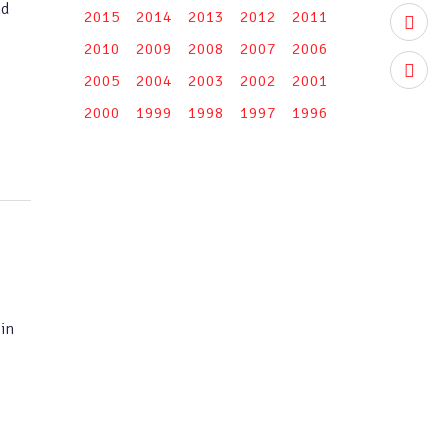
nd
2015
2014
2013
2012
2011
youtub
2010
2009
2008
2007
2006
instag
2005
2004
2003
2002
2001
2000
1999
1998
1997
1996
in