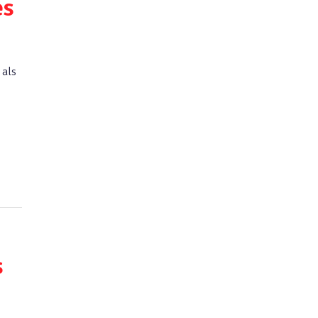
es
 als
s