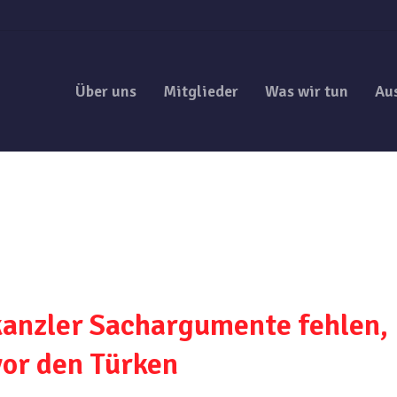
Über uns
Mitglieder
Was wir tun
Au
anzler Sachargumente fehlen,
vor den Türken