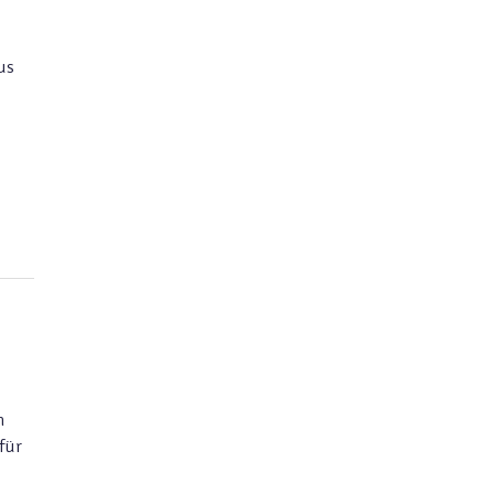
us
m
für