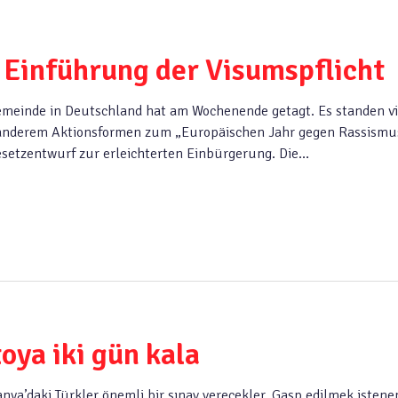
 Einführung der Visumspflicht
emeinde in Deutschland hat am Wochenende getagt. Es standen vi
anderem Aktionsformen zum „Europäischen Jahr gegen Rassismu
esetzentwurf zur erleichterten Einbürgerung. Die…
oya iki gün kala
a’daki Türkler önemli bir sınav verecekler. Gasp edilmek istene