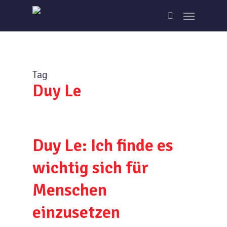
Skip
Menu
to
search
main
content
Tag
Duy Le
Duy Le: Ich finde es
wichtig sich für
Menschen
einzusetzen