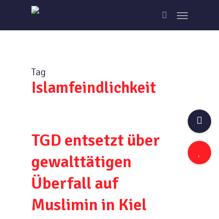
Skip
Menu
to
search
main
content
Tag
Islamfeindlichkeit
TGD entsetzt über
gewalttätigen
Überfall auf
Muslimin in Kiel