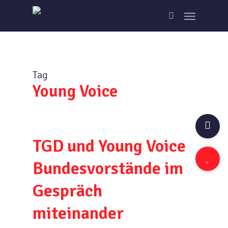
Skip
Menu
to
search
main
content
Tag
Young Voice
TGD und Young Voice
Bundesvorstände im
Gespräch
miteinander