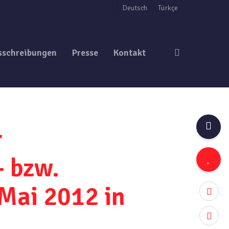
Deutsch
Türkçe
search
sschreibungen
Presse
Kontakt
r
- bzw.
Mai 2012 in
twitter
facebo