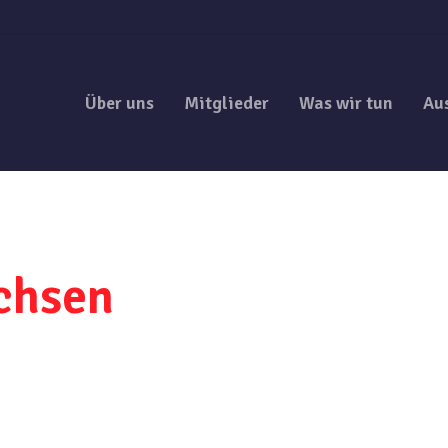
Über uns
Mitglieder
Was wir tun
Au
chsen