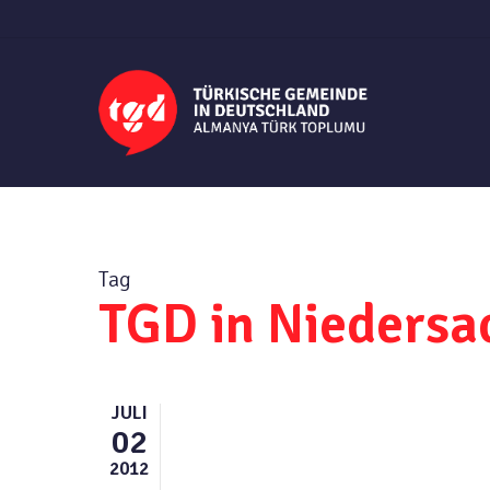
Skip
to
main
content
Tag
TGD in Niedersa
JULI
02
2012