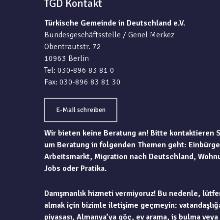
TGD Kontakt
Türkische Gemeinde in Deutschland e.V.
Bundesgeschäftsstelle / Genel Merkez
Obentrautstr. 72
10963 Berlin
Tel: 030-896 83 81 0
Fax: 030-896 83 81 30
E-Mail schreiben
Wir bieten keine Beratung an! Bitte kontaktieren 
um Beratung in folgenden Themen geht: Einbürge
Arbeitsmarkt, Migration nach Deutschland, Wohn
Jobs oder Pratika.
Danışmanlık hizmeti vermiyoruz! Bu nedenle, lütfe
almak için bizimle iletişime geçmeyin: vatandaşlığa
piyasası, Almanya’ya göç, ev arama, iş bulma veya 