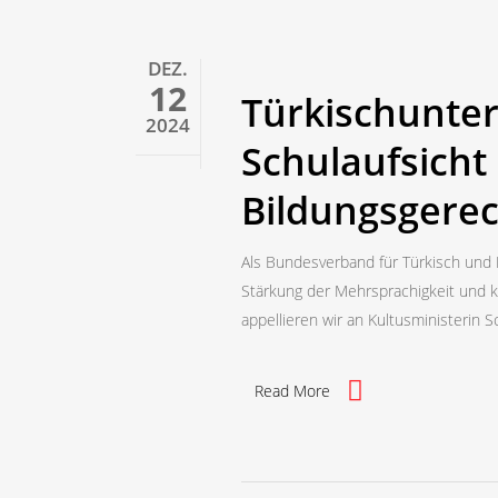
DEZ.
12
Türkischunterr
2024
Schulaufsicht 
Bildungsgerec
Als Bundesverband für Türkisch und
Stärkung der Mehrsprachigkeit und k
appellieren wir an Kultusministerin S
Read More