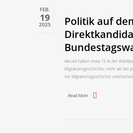
FEB.
19
Politik auf d
2025
Direktkandida
Bundestagswa
Aktuell haben etwa 15 % der Wahlber
Migrationsgeschichte, mehr als bei 
mit Migrationsgeschichte unterschei
Read More