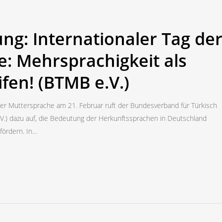
ung: Internationaler Tag de
: Mehrsprachigkeit als
fen! (BTMB e.V.)
 der Muttersprache am 21. Februar ruft der Bundesverband für Türkisch
V.) dazu auf, die Bedeutung der Herkunftssprachen in Deutschland
fördern. In…