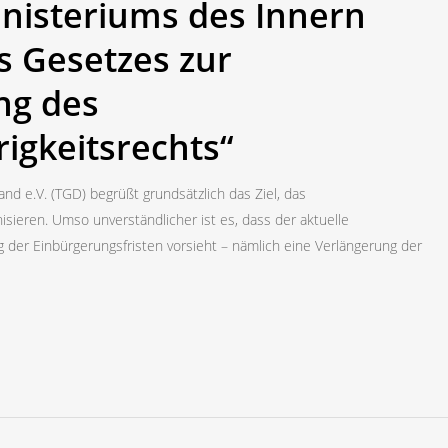
nisteriums des Innern
s Gesetzes zur
ng des
igkeitsrechts“
d e.V. (TGD) begrüßt grundsätzlich das Ziel, das
sieren. Umso unverständlicher ist es, dass der aktuelle
 der Einbürgerungsfristen vorsieht – nämlich eine Verlängerung der