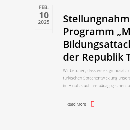
FEB.
10
Stellungnahm
2025
Programm „Mi
Bildungsattac
der Republik 
Wir betonen, dass wir es grundsätzl
türkischen Sprachentwicklung unsere
im Hinblick auf ihre pädagogischen, 
Read More