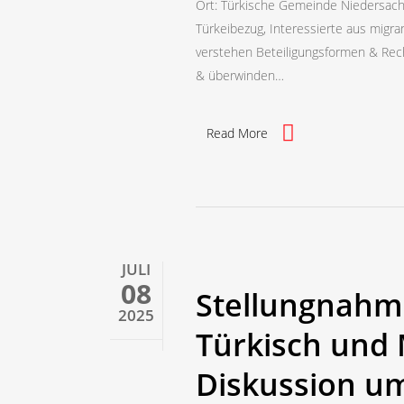
Ort: Türkische Gemeinde Niedersach
Türkeibezug, Interessierte aus migra
verstehen Beteiligungsformen & Re
& überwinden…
Read More
JULI
08
Stellungnahm
2025
Türkisch und 
Diskussion um