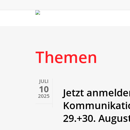
Skip
to
main
content
Themen
JULI
10
Jetzt anmelden
2025
Kommunikati
29.+30. Augus