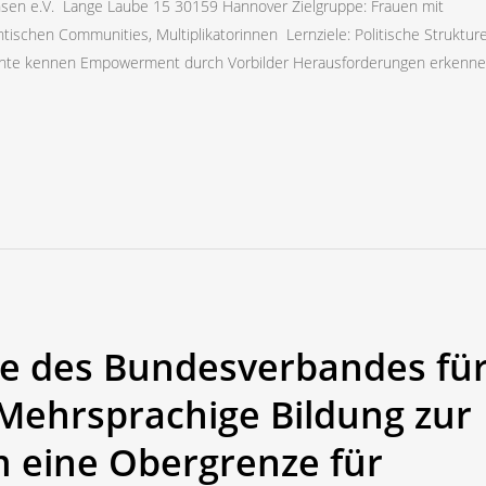
sen e.V. Lange Laube 15 30159 Hannover Zielgruppe: Frauen mit
ntischen Communities, Multiplikatorinnen Lernziele: Politische Struktur
chte kennen Empowerment durch Vorbilder Herausforderungen erkenn
e des Bundesverbandes fü
Mehrsprachige Bildung zur
 eine Obergrenze für