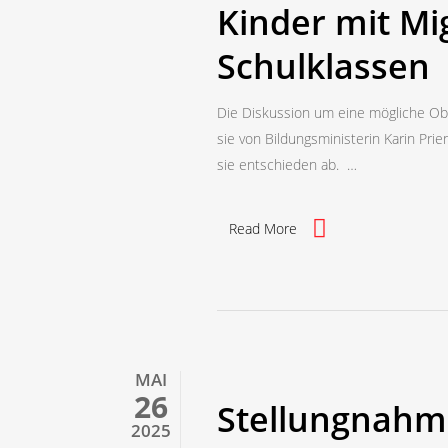
Kinder mit Mi
Schulklassen
Die Diskussion um eine mögliche Obe
sie von Bildungsministerin Karin Pri
sie entschieden ab. …
Read More
MAI
26
Stellungnahm
2025