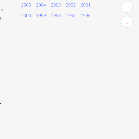
2005
2004
2003
2002
2001
youtub
en
2000
1999
1998
1997
1996
en
instag
r