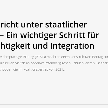
icht unter staatlicher
– Ein wichtiger Schritt für
htigkeit und Integration
 Mehrsprachige Bildung (BTMB) möchten einen konstruktiven Beitrag zu
ulturellen Vielfalt an baden-württembergischen Schulen leisten. Deshal
chopper, die im Koalitionsvertrag von 2021...