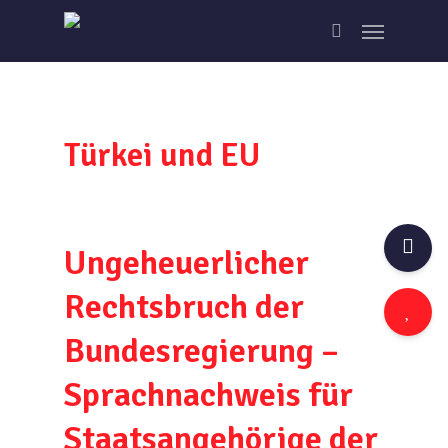
Skip
Menu
to
search
main
content
Türkei und EU
Ungeheuerlicher
Rechtsbruch der
Bundesregierung –
Sprachnachweis für
Staatsangehörige der