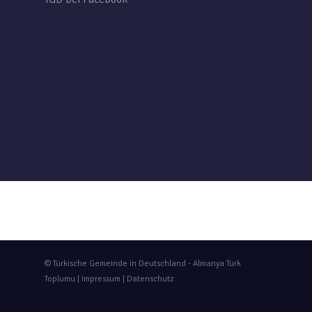
© Türkische Gemeinde in Deutschland - Almanya Türk
Toplumu |
Impressum
|
Datenschutz