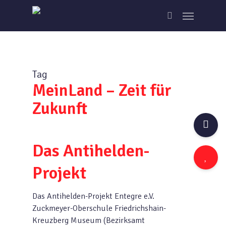
Skip
Menu
to
search
main
content
Tag
MeinLand – Zeit für
Zukunft
Das Antihelden-
Projekt
Das Antihelden-Projekt Entegre e.V.
Zuckmeyer-Oberschule Friedrichshain-
Kreuzberg Museum (Bezirksamt