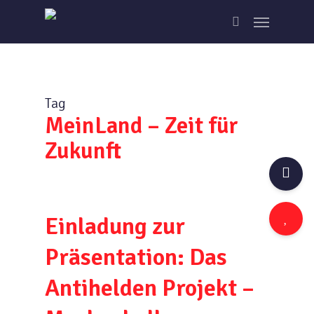
Skip
Menu
to
search
main
content
Tag
MeinLand – Zeit für
Zukunft
Einladung zur
Präsentation: Das
Antihelden Projekt –