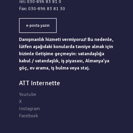
Tel: 030-896 83 81 0
Fax: 030-896 83 81 30
e-posta yazın
Danışmanlık hizmeti vermiyoruz! Bu nedenle,
lütfen aşağıdaki konularda tavsiye almak için
bizimle iletişime geçmeyin: vatandaşlığa
kabul / vatandaşlık, iş piyasası, Almanya’ya
göç, ev arama, iş bulma veya staj.
ATT Internette
Youtube
X
Instagram
Facebook