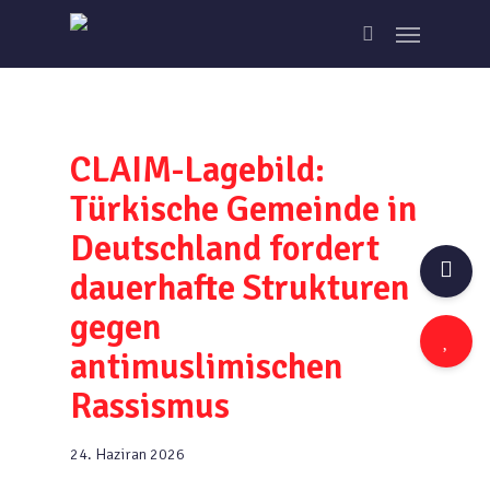
Skip
Menu
to
search
main
content
CLAIM-Lagebild:
Türkische Gemeinde in
Deutschland fordert
dauerhafte Strukturen
gegen
antimuslimischen
Rassismus
24. Haziran 2026