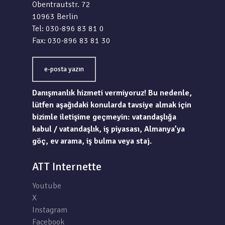
Obentrautstr. 72
10963 Berlin
Tel: 030-896 83 81 0
Fax: 030-896 83 81 30
e-posta yazın
Danışmanlık hizmeti vermiyoruz! Bu nedenle,
lütfen aşağıdaki konularda tavsiye almak için
bizimle iletişime geçmeyin: vatandaşlığa
kabul / vatandaşlık, iş piyasası, Almanya’ya
göç, ev arama, iş bulma veya staj.
ATT Internette
Youtube
X
Instagram
Facebook