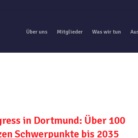
Über uns
Mitglieder
Was wir tun
Au
ress in Dortmund: Über 100
zen Schwerpunkte bis 2035